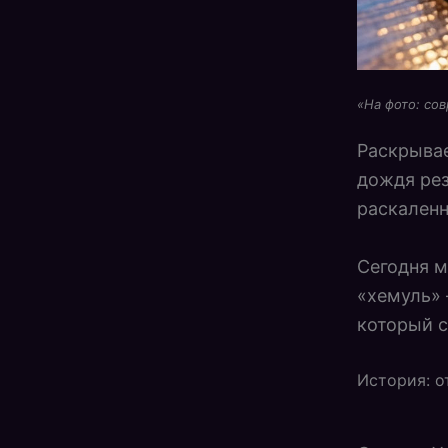
«На фото: со
Раскрывае
дождя рез
раскаленн
Сегодня 
«хемуль»
который 
История: о