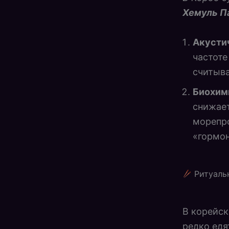
Хемуль П
Акустич
частоте
считыва
Биохим
снижает
морепро
«гормон
Ритуаль
В корейск
редко едя