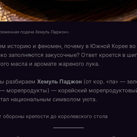
временная подача Хемуль Паджон
».
м историю и феномен, почему в Южной Корее во
ко заполняются закусочные? Ответ кроется в ши
ого масла и аромате жареного лука.
мы разбираем
Хемуль Паджон
(от кор. «па» — зел
 — морепродукты) — корейский морепродуктовый
стал национальным символом уюта.
т обороны крепости до королевского стола