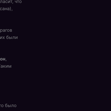
ласит, что
сана),
врагов
них были
он
,
Таким
то было