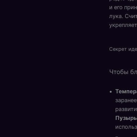
и его при
лука. Счи
укрепляет
Секрет ид
Чтобы бл
Темпер
заране
развити
Пузырь
использ