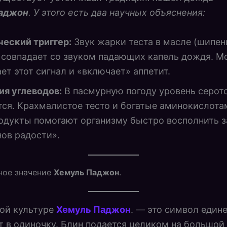
аджон
. У этого есть два научных объяснения:
еский триггер:
Звук жарки теста в масле (шипен
 совпадает со звуком падающих капель дождя. М
ет этот сигнал и «включает» аппетит.
ия углеводов:
В пасмурную погоду уровень серот
ся. Крахмалистое тесто и богатые аминокислота
дукты помогают организму быстро восполнить з
ов радости».
ное значение
Хемуль Паджон
.
ой культуре
Хемуль Паджон
. — это символ едине
т в одиночку. Блин подается целиком на большой 