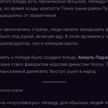
 этого блюда есть героическое прошлое. Легенда г
ду, во время осады крепости Тоннэ (ныне район Пу
щищались от захватчиков.
их закончились стрелы, люди начали закидывать 
 было под рукой, включая еду. В этом арсенале у 
орепродуктов, лук и кипящее масло.
мять о победе было создано блюдо
Хемуль Падж
озже стало фаворитом королей династии Чосон. 
изысканный деликатес быстро ушел в народ.
нские корни
на «королевскую» легенду, для обычных людей э