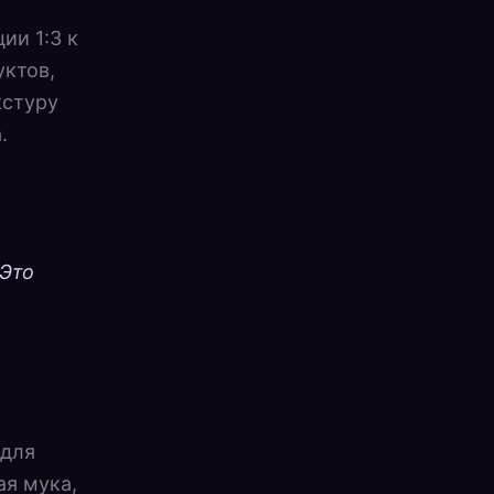
ии 1:3 к
уктов,
кстуру
.
 Это
 для
ая мука,