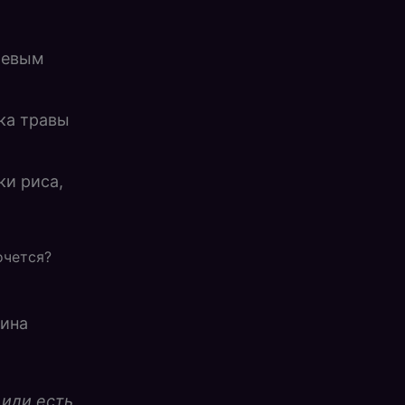
шевым
ка травы
ки риса,
очется?
лина
 иди есть