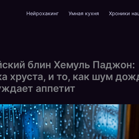
Нейрохакинг
Умная кухня
Хроники на
ский блин Хемуль Паджон:
а хруста, и то, как шум дож
уждает аппетит