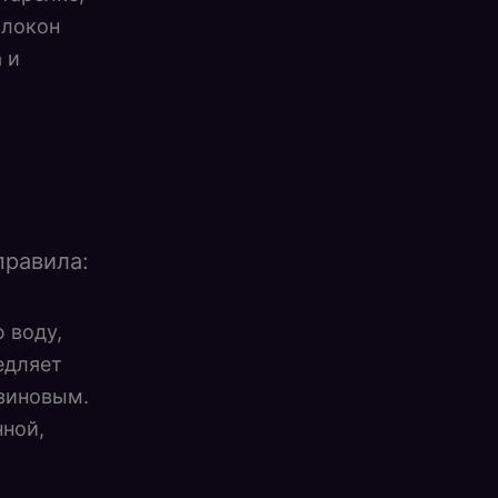
олокон
 и
правила:
 воду,
едляет
езиновым.
нной,