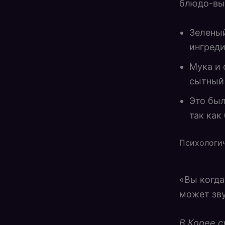
блюдо-вы
Зеленый
ингреди
Мука и 
сытный
Это был
так как
Психологич
«Вы когда
может зву
В Корее с