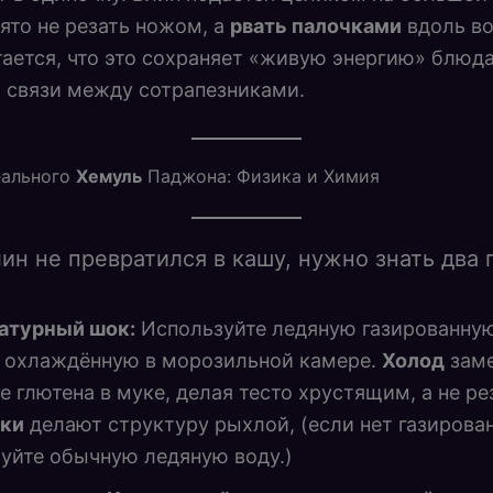
нято не резать ножом, а
рвать палочками
вдоль в
тается, что это сохраняет «живую энергию» блюда
 связи между сотрапезниками.
еального
Хемуль
Паджона: Физика и Химия
ин не превратился в кашу, нужно знать два 
атурный шок:
Используйте ледяную газированную
е охлаждённую в морозильной камере.
Холод
зам
е глютена в муке, делая тесто хрустящим, а не р
ки
делают структуру рыхлой, (если нет газирова
уйте обычную ледяную воду.)