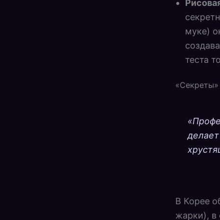
Рисова
секретн
муке) о
создава
теста т
«Секреты»
«Профе
делает
хрустя
В Корее о
жарки), в