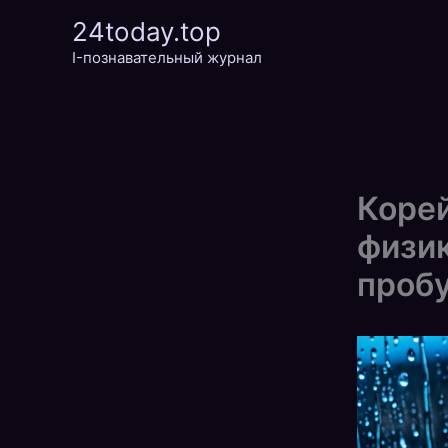
Перейти
24today.top
к
I-познавательный журнал
содержимому
Корей
физик
проб