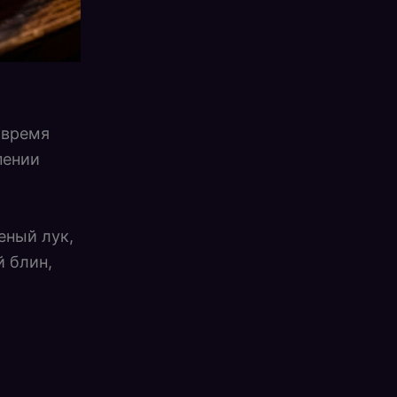
 время
пении
еный лук,
 блин,