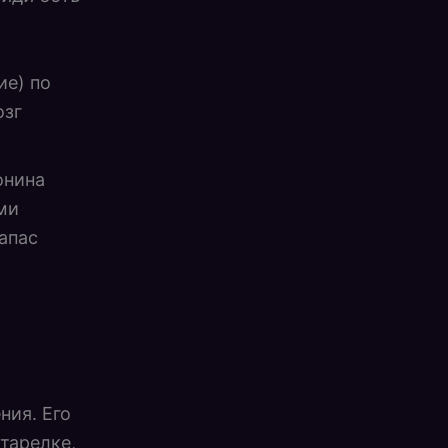
ие) по
озг
онина
ми
апас
ния. Его
тарелке,