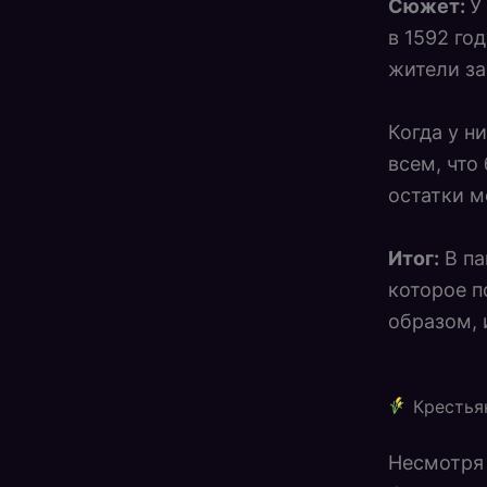
Сюжет:
У
в 1592 го
жители за
Когда у н
всем, что
остатки м
Итог:
В па
которое п
образом, 
Крестья
Несмотря 